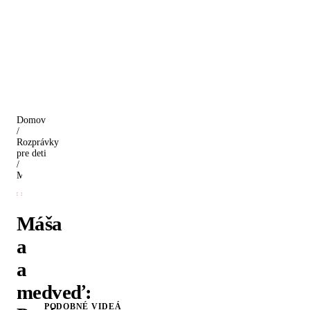
Domov
/
Rozprávky
pre deti
/
Máša a a medveď: Prvá lastovička
Máša
a
a
medveď:
PODOBNÉ VIDEÁ