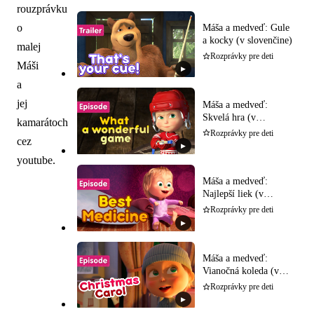
rouzprávku
o
Máša a medveď: Gule
a kocky (v slovenčine)
malej
Rozprávky pre deti
Máši
▶
a
jej
Máša a medveď:
Skvelá hra (v
kamarátoch
slovenčine)
Rozprávky pre deti
cez
▶
youtube.
Máša a medveď:
Najlepší liek (v
slovenčine)
Rozprávky pre deti
▶
Máša a medveď:
Vianočná koleda (v
slovenčine)
Rozprávky pre deti
▶