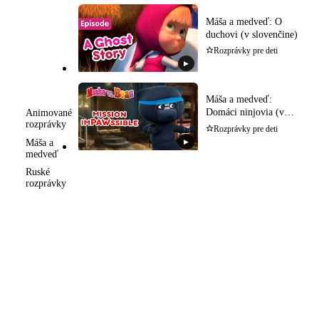
Máša a medveď: O
duchovi (v slovenčine)
Rozprávky pre deti
▶
Máša a medveď:
Domáci ninjovia (v
Animované
rozprávky
slovenčine)
Rozprávky pre deti
Máša a
▶
medveď
Ruské
rozprávky