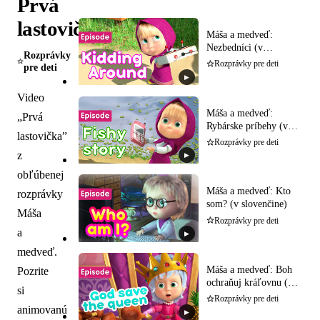
Prvá
lastovička
Máša a medveď:
Nezbedníci (v
Rozprávky
slovenčine)
Rozprávky pre deti
pre deti
▶
Video
Máša a medveď:
„Prvá
Rybárske príbehy (v
lastovička”
slovenčine)
Rozprávky pre deti
z
▶
obľúbenej
Máša a medveď: Kto
rozprávky
som? (v slovenčine)
Máša
Rozprávky pre deti
a
▶
medveď.
Máša a medveď: Boh
Pozrite
ochraňuj kráľovnu (v
si
slovenčine)
Rozprávky pre deti
animovanú
▶