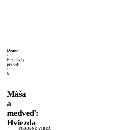
Domov
/
Rozprávky
pre deti
/
Máša a medveď: Hviezda z oblohy
Máša
a
medveď:
Hviezda
PODOBNÉ VIDEÁ