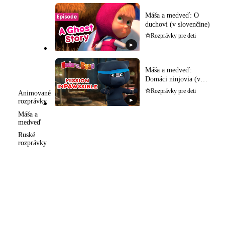
Máša a medveď: O
duchovi (v slovenčine)
Rozprávky pre deti
▶
Máša a medveď:
Domáci ninjovia (v
slovenčine)
Rozprávky pre deti
Animované
▶
rozprávky
Máša a
medveď
Ruské
rozprávky