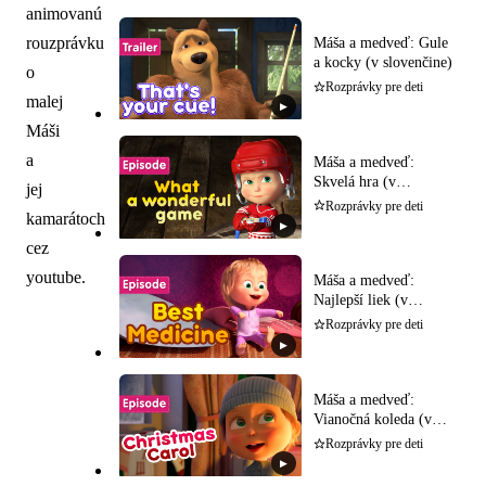
animovanú
rouzprávku
Máša a medveď: Gule
a kocky (v slovenčine)
o
Rozprávky pre deti
malej
▶
Máši
a
Máša a medveď:
Skvelá hra (v
jej
slovenčine)
Rozprávky pre deti
kamarátoch
▶
cez
youtube.
Máša a medveď:
Najlepší liek (v
slovenčine)
Rozprávky pre deti
▶
Máša a medveď:
Vianočná koleda (v
slovenčine)
Rozprávky pre deti
▶