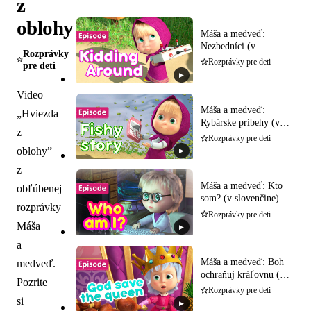
z
oblohy
Máša a medveď:
Nezbedníci (v
Rozprávky
slovenčine)
Rozprávky pre deti
pre deti
▶
Video
Máša a medveď:
„Hviezda
Rybárske príbehy (v
z
slovenčine)
Rozprávky pre deti
oblohy”
▶
z
Máša a medveď: Kto
obľúbenej
som? (v slovenčine)
rozprávky
Rozprávky pre deti
Máša
▶
a
Máša a medveď: Boh
medveď.
ochraňuj kráľovnu (v
Pozrite
slovenčine)
Rozprávky pre deti
si
▶