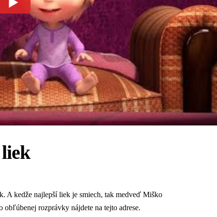
liek
k. A kedže najlepší liek je smiech, tak medveď Miško
jto obľúbenej rozprávky nájdete
na tejto adrese
.