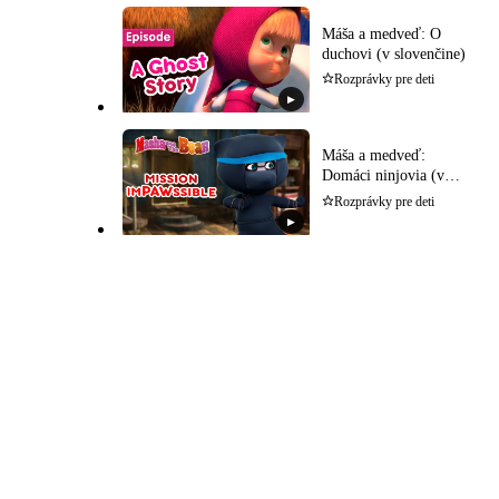
Máša a medveď: O
duchovi (v slovenčine)
Rozprávky pre deti
▶
Máša a medveď:
Domáci ninjovia (v
slovenčine)
Rozprávky pre deti
▶