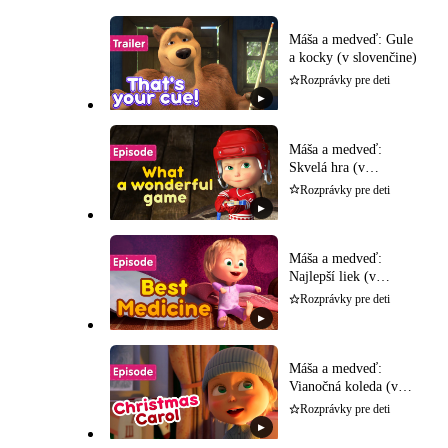
Máša a medveď: Gule
a kocky (v slovenčine)
Rozprávky pre deti
▶
Máša a medveď:
Skvelá hra (v
slovenčine)
Rozprávky pre deti
▶
Máša a medveď:
Najlepší liek (v
slovenčine)
Rozprávky pre deti
▶
Máša a medveď:
Vianočná koleda (v
slovenčine)
Rozprávky pre deti
▶