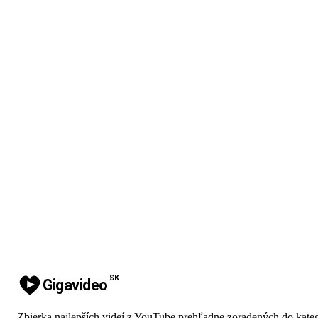
SK
Gigavideo
Zbierka najlepších videí z YouTube prehľadne zoradených do kateg