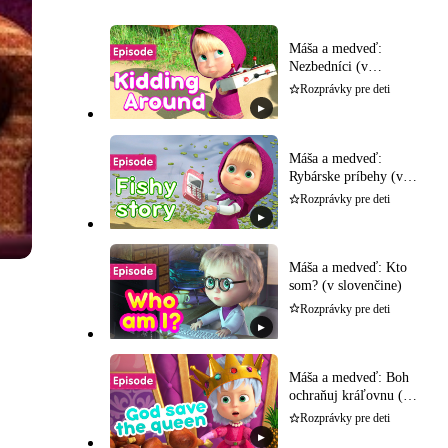
Máša a medveď:
Nezbedníci (v
slovenčine)
Rozprávky pre deti
▶
Máša a medveď:
Rybárske príbehy (v
slovenčine)
Rozprávky pre deti
▶
Máša a medveď: Kto
som? (v slovenčine)
Rozprávky pre deti
▶
Máša a medveď: Boh
ochraňuj kráľovnu (v
slovenčine)
Rozprávky pre deti
▶