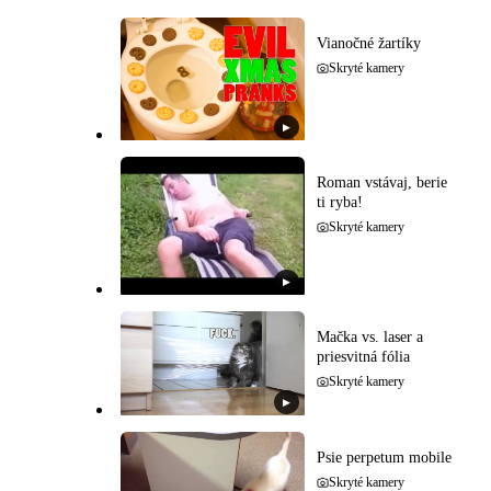
Vianočné žartíky
Skryté kamery
▶
Roman vstávaj, berie
ti ryba!
Skryté kamery
▶
Mačka vs. laser a
priesvitná fólia
Skryté kamery
▶
Psie perpetum mobile
Skryté kamery