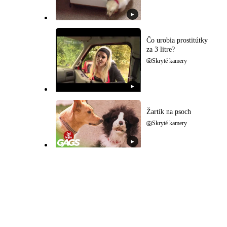
▶
Čo urobia prostitútky
za 3 litre?
Skryté kamery
▶
Žartík na psoch
Skryté kamery
▶