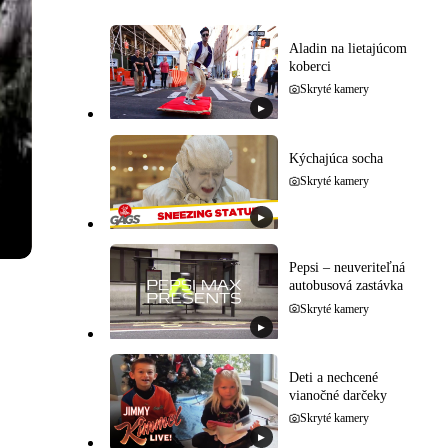
Aladin na lietajúcom
koberci
Skryté kamery
▶
Kýchajúca socha
Skryté kamery
▶
Pepsi – neuveriteľná
autobusová zastávka
Skryté kamery
▶
Deti a nechcené
vianočné darčeky
Skryté kamery
▶