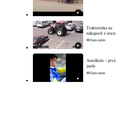
▶
Traktoristka na
nákupoch v tescu
Auto-moto
▶
Autoškola – prvá
jazda
Auto-moto
▶