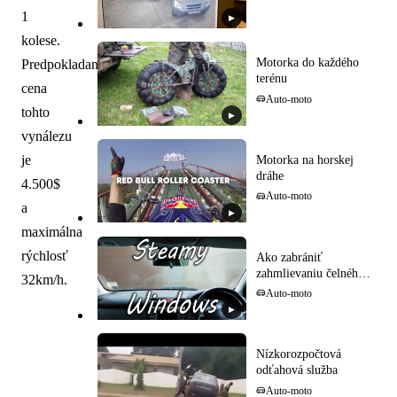
1
▶
kolese.
Motorka do každého
Predpokladaná
terénu
cena
Auto-moto
tohto
▶
vynálezu
je
Motorka na horskej
dráhe
4.500$
Auto-moto
a
▶
maximálna
rýchlosť
Ako zabrániť
zahmlievaniu čelného
32km/h.
skla
Auto-moto
▶
Nízkorozpočtová
odťahová služba
Auto-moto