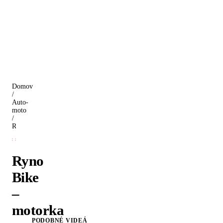
Domov
/
Auto-
moto
/
Ryno Bike – motorka na jednom kolese
Ryno
Bike
–
motorka
PODOBNÉ VIDEÁ