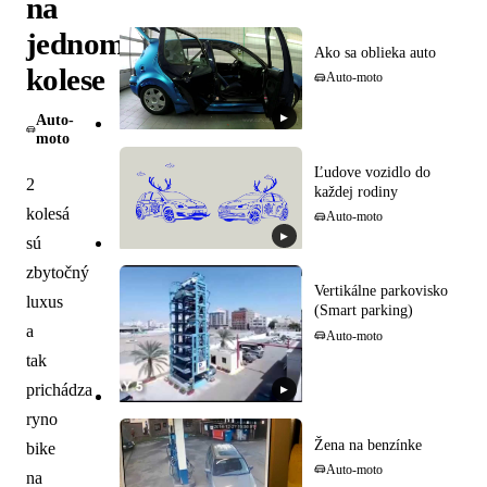
na
jednom
Ako sa oblieka auto
kolese
Auto-moto
Auto-
▶
moto
Ľudove vozidlo do
2
každej rodiny
kolesá
Auto-moto
▶
sú
zbytočný
Vertikálne parkovisko
luxus
(Smart parking)
a
Auto-moto
tak
prichádza
▶
ryno
Žena na benzínke
bike
Auto-moto
na