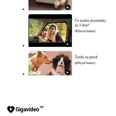
▶
Čo urobia prostitútky
za 3 litre?
Skryté kamery
▶
Žartík na psoch
Skryté kamery
▶
SK
Gigavideo