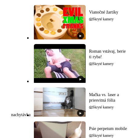
Vianočné žartíky
Skryté kamery
▶
Roman vstávaj, berie
ti ryba!
Skryté kamery
▶
Mačka vs. laser a
priesvitná fólia
Skryté kamery
▶
nachytávka
Psie perpetum mobile
Skryté kamery