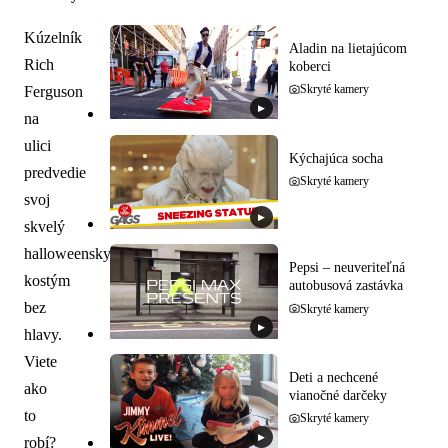
Kúzelník
Aladin na lietajúcom
Rich
koberci
Skryté kamery
Ferguson
▶
na
ulici
Kýchajúca socha
predvedie
Skryté kamery
svoj
▶
skvelý
halloweensky
Pepsi – neuveriteľná
kostým
autobusová zastávka
bez
Skryté kamery
▶
hlavy.
Viete
Deti a nechcené
ako
vianočné darčeky
to
Skryté kamery
▶
robí?