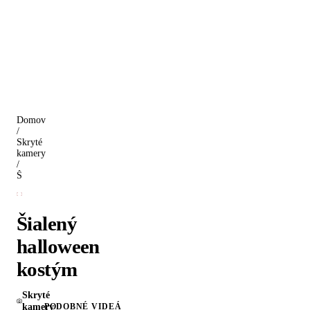
Domov
/
Skryté
kamery
/
Šialený halloween kostým
Šialený
halloween
kostým
Skryté
kamery
PODOBNÉ VIDEÁ