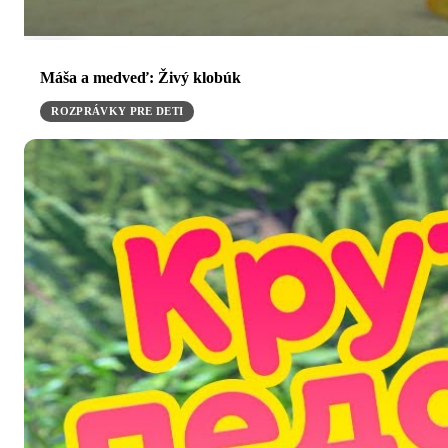
Máša a medveď: Živý klobúk
ROZPRÁVKY PRE DETI