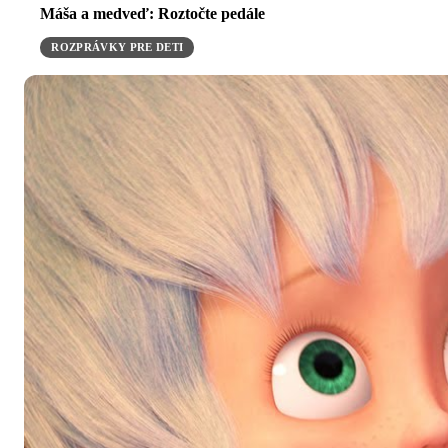
Máša a medveď: Roztočte pedále
ROZPRÁVKY PRE DETI